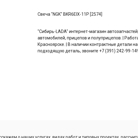
Свеча "NGK" BKR6EIX-11Р [2574]
"Сибирь-LADA" интернет-магазин автозапчастей
автомобилей, прицепов и полуприцепов. | Работ
Красноярске. | В наличии контрактные детали на
подходящую деталь, звоните +7 (391) 242-99-14!
скажем о наших услугах, видах работ и типовых проектах, рассчит