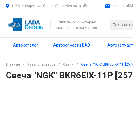
г. Красноярск, ул. Северо-Енисейская, д. 48
ladadetal2
"Сибирь-LADA" интернет
магазин автозапчастей
Автокаталог
Автозапчасти ВАЗ
Автозапчаст
Главная
/
Каталог товаров
/
Свечи
/
Свеча "NGK" BKR6EIX-11Р [257
Свеча "NGK" BKR6EIX-11Р [257