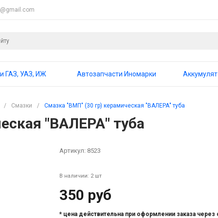
4@gmail.com
и ГАЗ, УАЗ, ИЖ
Автозапчасти Иномарки
Аккумуля
/
Смазки
/
Смазка "ВМП" (30 гр) керамическая "ВАЛЕРА" туба
ческая "ВАЛЕРА" туба
Артикул:
8523
В наличии: 2 шт
350 руб
* цена действительна при оформлении заказа через 