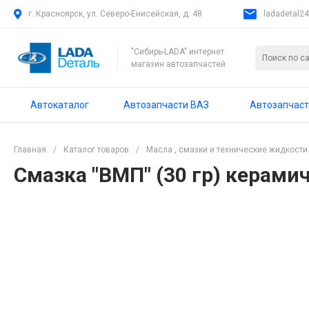
г. Красноярск, ул. Северо-Енисейская, д. 48
ladadetal2
"Сибирь-LADA" интернет
магазин автозапчастей
Автокаталог
Автозапчасти ВАЗ
Автозапчаст
Главная
/
Каталог товаров
/
Масла , смазки и технические жидкости
Смазка "ВМП" (30 гр) керами