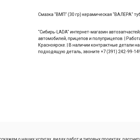
Смазка "ВМП" (30 гр) керамическая "ВАЛЕРА" ту
"Сибирь-LADA" интернет-магазин автозапчастей
автомобилей, прицепов и полуприцепов. | Работ
Красноярске. | В наличии контрактные детали на
подходящую деталь, звоните +7 (391) 242-99-14!
скажем о наших услугах, видах работ и типовых проектах, рассчит