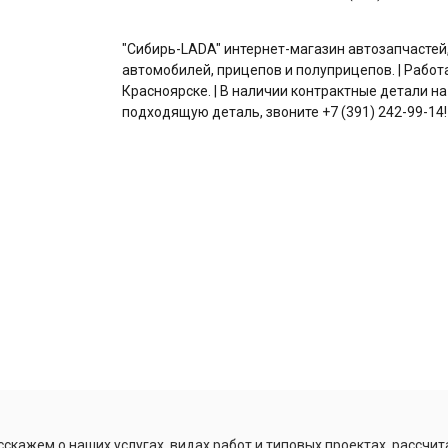
"Сибирь-LADA" интернет-магазин автозапчастей
автомобилей, прицепов и полуприцепов. | Работ
Красноярске. | В наличии контрактные детали на
подходящую деталь, звоните +7 (391) 242-99-14!
скажем о наших услугах, видах работ и типовых проектах, рассчит