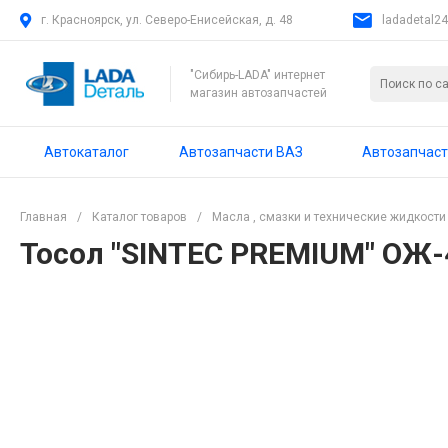
г. Красноярск, ул. Северо-Енисейская, д. 48
ladadetal2
"Сибирь-LADA" интернет
магазин автозапчастей
Автокаталог
Автозапчасти ВАЗ
Автозапчаст
Главная
/
Каталог товаров
/
Масла , смазки и технические жидкости
Тосол "SINTEC PREMIUM" ОЖ-4