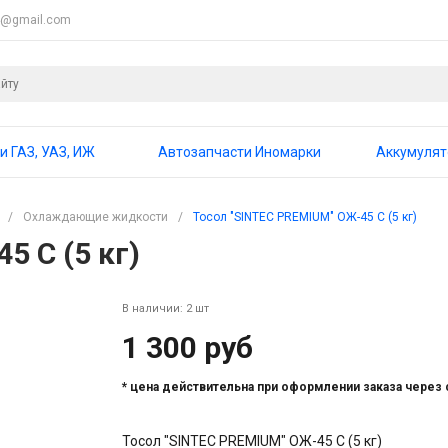
4@gmail.com
и ГАЗ, УАЗ, ИЖ
Автозапчасти Иномарки
Аккумуля
/
Охлаждающие жидкости
/
Тосол "SINTEC PREMIUM" ОЖ-45 C (5 кг)
5 C (5 кг)
В наличии: 2 шт
1 300 руб
* цена действительна при оформлении заказа через 
Тосол "SINTEC PREMIUM" ОЖ-45 C (5 кг)