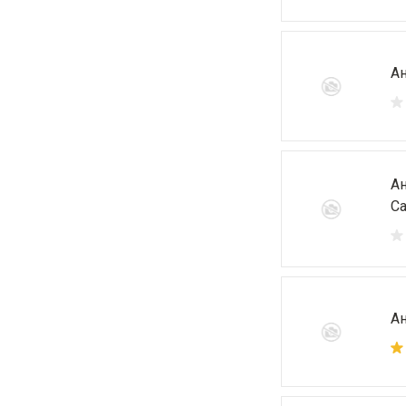
Ан
Ан
Ca
Ан