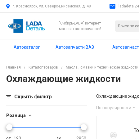
г. Красноярск, ул. Северо-Енисейская, д. 48
ladadetal2
"Сибирь-LADA" интернет
магазин автозапчастей
Автокаталог
Автозапчасти ВАЗ
Автозапчаст
Главная
/
Каталог товаров
/
Масла , смазки и технические жидкости
Охлаждающие жидкости
Скрыть фильтр
Охлаждающие жидкос
По популярности
Розница
То
от
до