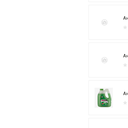
Ан
Ан
Ан