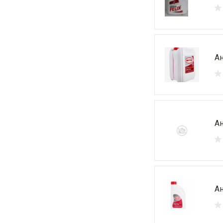
Ан
Ан
Ан