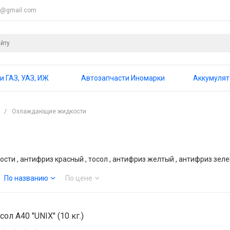
4@gmail.com
и ГАЗ, УАЗ, ИЖ
Автозапчасти Иномарки
Аккумуля
/
Охлаждающие жидкости
ти , антифриз красный , тосол , антифриз желтый , антифриз зел
По названию
По цене
сол А40 "UNIX" (10 кг.)