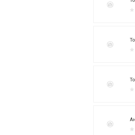
То
То
То
Ан