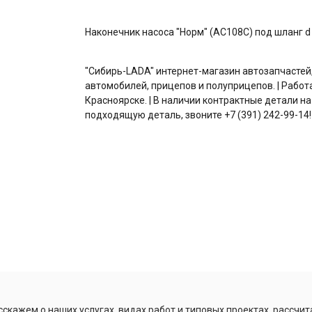
Наконечник насоса "Норм" (АС108С) под шланг 
"Сибирь-LADA" интернет-магазин автозапчастей
автомобилей, прицепов и полуприцепов. | Работ
Красноярске. | В наличии контрактные детали на
подходящую деталь, звоните +7 (391) 242-99-14!
скажем о наших услугах, видах работ и типовых проектах, рассчит