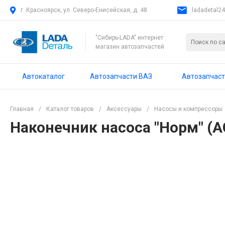
г. Красноярск, ул. Северо-Енисейская, д. 48
ladadetal2
"Сибирь-LADA" интернет
магазин автозапчастей
Автокаталог
Автозапчасти ВАЗ
Автозапчаст
Главная
/
Каталог товаров
/
Аксессуары
/
Насосы и компрессоры
Наконечник насоса "Норм" (