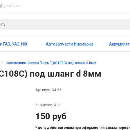
4@gmail.com
и ГАЗ, УАЗ, ИЖ
Автозапчасти Иномарки
Аккумуля
/
Наконечник насоса "Норм" (АС108С) под шланг d 8мм
АС108С) под шланг d 8мм
Артикул:
34-55
В наличии: 3 шт
150 руб
* цена действительна при оформлении заказа через 