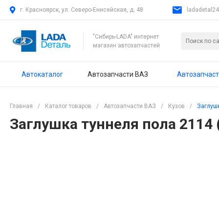
г. Красноярск, ул. Северо-Енисейская, д. 48
ladadetal2
"Сибирь-LADA" интернет
магазин автозапчастей
Автокаталог
Автозапчасти ВАЗ
Автозапчаст
Главная
/
Каталог товаров
/
Автозапчасти ВАЗ
/
Кузов
/
Заглушк
Заглушка туннеля пола 2114 