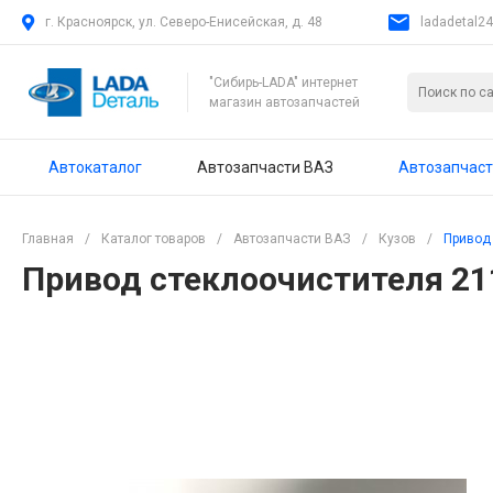
г. Красноярск, ул. Северо-Енисейская, д. 48
ladadetal2
"Сибирь-LADA" интернет
магазин автозапчастей
Автокаталог
Автозапчасти ВАЗ
Автозапчаст
Главная
/
Каталог товаров
/
Автозапчасти ВАЗ
/
Кузов
/
Привод 
Привод стеклоочистителя 211