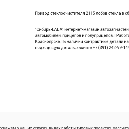
Привод стеклоочистителя 2115 лобов стекла в с
"Сибирь-LADA" интернет-магазин автозапчастей
автомобилей, прицепов и полуприцепов. | Работ
Красноярске. | В наличии контрактные детали на
подходящую деталь, звоните +7 (391) 242-99-14!
скажем о наших услугах, видах работ и типовых проектах, рассчит