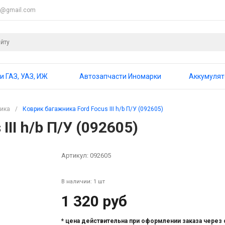
4@gmail.com
и ГАЗ, УАЗ, ИЖ
Автозапчасти Иномарки
Аккумуля
ника
/
Коврик багажника Ford Focus III h/b П/У (092605)
II h/b П/У (092605)
Артикул:
092605
В наличии: 1 шт
1 320 руб
* цена действительна при оформлении заказа через 