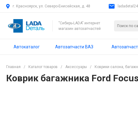
г. Красноярск, ул. Северо-Енисейская, д. 48
ladadetal2
"Сибирь-LADA" интернет
магазин автозапчастей
Автокаталог
Автозапчасти ВАЗ
Автозапчаст
Главная
/
Каталог товаров
/
Аксессуары
/
Коврики салона, багаж
Коврик багажника Ford Focus I