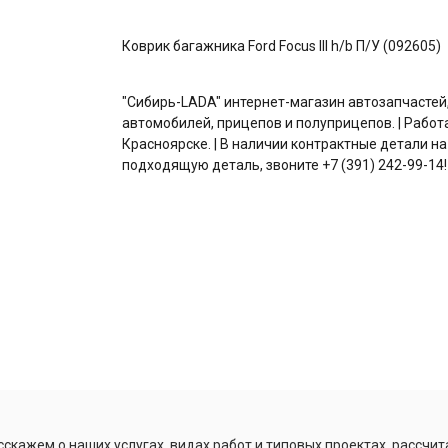
Коврик багажника Ford Focus III h/b П/У (092605)
"Сибирь-LADA" интернет-магазин автозапчастей
автомобилей, прицепов и полуприцепов. | Работ
Красноярске. | В наличии контрактные детали на
подходящую деталь, звоните +7 (391) 242-99-14!
скажем о наших услугах, видах работ и типовых проектах, рассчит