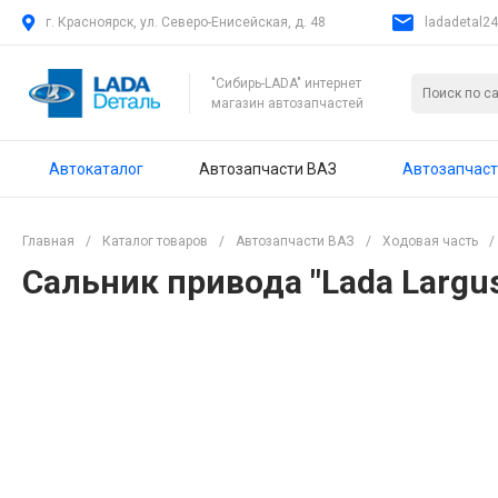
г. Красноярск, ул. Северо-Енисейская, д. 48
ladadetal2
"Сибирь-LADA" интернет
магазин автозапчастей
Автокаталог
Автозапчасти ВАЗ
Автозапчаст
Главная
/
Каталог товаров
/
Автозапчасти ВАЗ
/
Ходовая часть
/
Сальник привода "Lada Largus"