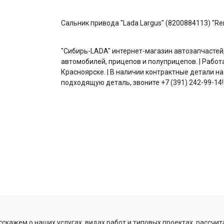
Сальник привода "Lada Largus" (8200884113) "Ren
"Сибирь-LADA" интернет-магазин автозапчастей
автомобилей, прицепов и полуприцепов. | Работ
Красноярске. | В наличии контрактные детали на
подходящую деталь, звоните +7 (391) 242-99-14!
скажем о наших услугах, видах работ и типовых проектах, рассчит