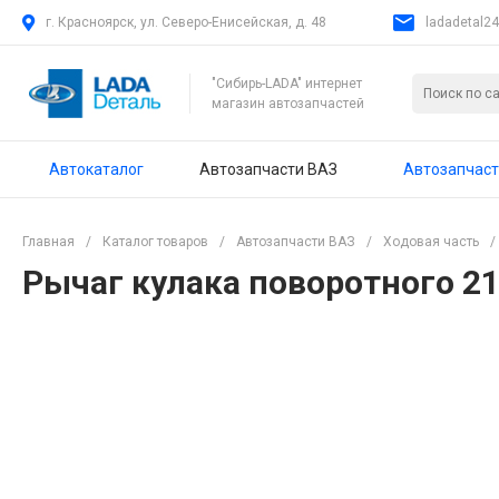
г. Красноярск, ул. Северо-Енисейская, д. 48
ladadetal2
"Сибирь-LADA" интернет
магазин автозапчастей
Автокаталог
Автозапчасти ВАЗ
Автозапчаст
Главная
/
Каталог товаров
/
Автозапчасти ВАЗ
/
Ходовая часть
/
Рычаг кулака поворотного 21