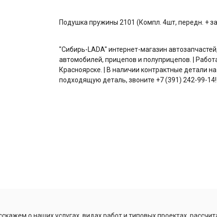
Подушка пружины 2101 (Компл. 4шт, передн. + за
"Сибирь-LADA" интернет-магазин автозапчастей
автомобилей, прицепов и полуприцепов. | Работ
Красноярске. | В наличии контрактные детали на
подходящую деталь, звоните +7 (391) 242-99-14!
скажем о наших услугах, видах работ и типовых проектах, рассчит