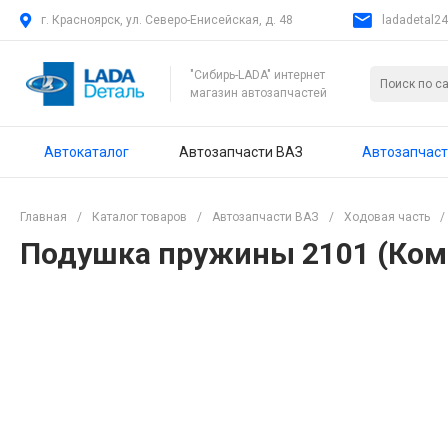
г. Красноярск, ул. Северо-Енисейская, д. 48
ladadetal2
"Сибирь-LADA" интернет
магазин автозапчастей
Автокаталог
Автозапчасти ВАЗ
Автозапчаст
Главная
/
Каталог товаров
/
Автозапчасти ВАЗ
/
Ходовая часть
/
Подушка пружины 2101 (Компл