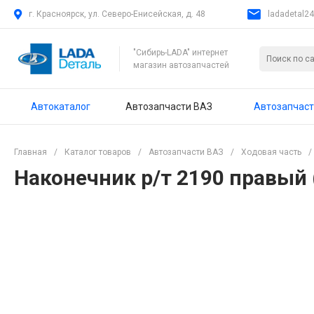
г. Красноярск, ул. Северо-Енисейская, д. 48
ladadetal2
"Сибирь-LADA" интернет
магазин автозапчастей
Автокаталог
Автозапчасти ВАЗ
Автозапчаст
Главная
/
Каталог товаров
/
Автозапчасти ВАЗ
/
Ходовая часть
/
Наконечник р/т 2190 правый