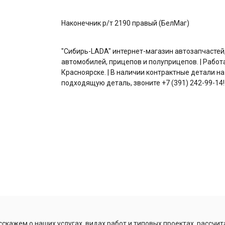
Наконечник р/т 2190 правый (БелМаг)
"Сибирь-LADA" интернет-магазин автозапчастей
автомобилей, прицепов и полуприцепов. | Работ
Красноярске. | В наличии контрактные детали на
подходящую деталь, звоните +7 (391) 242-99-14!
скажем о наших услугах, видах работ и типовых проектах, рассчит