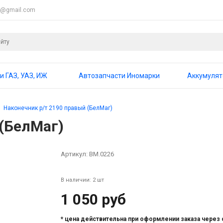
4@gmail.com
и ГАЗ, УАЗ, ИЖ
Автозапчасти Иномарки
Аккумуля
Наконечник р/т 2190 правый (БелМаг)
 (БелМаг)
Артикул:
BM.0226
В наличии: 2 шт
1 050 руб
* цена действительна при оформлении заказа через 