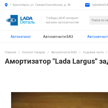
г. Красноярск, ул. Северо-Енисейская, д. 48
ladadetal2
"Сибирь-LADA" интернет
магазин автозапчастей
Автокаталог
Автозапчасти ВАЗ
Автозапчаст
Главная
/
Каталог товаров
/
Автозапчасти ВАЗ
/
Ходовая часть
/
Амортизатор "Lada Largus" за