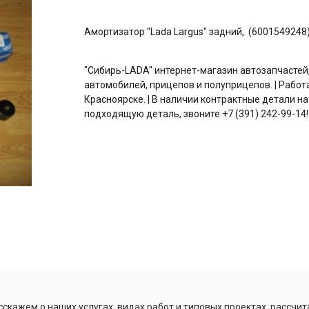
Амортизатор "Lada Largus" задний, (6001549248
"Сибирь-LADA" интернет-магазин автозапчастей
автомобилей, прицепов и полуприцепов. | Работ
Красноярске. | В наличии контрактные детали на
подходящую деталь, звоните +7 (391) 242-99-14!
скажем о наших услугах, видах работ и типовых проектах, рассчит