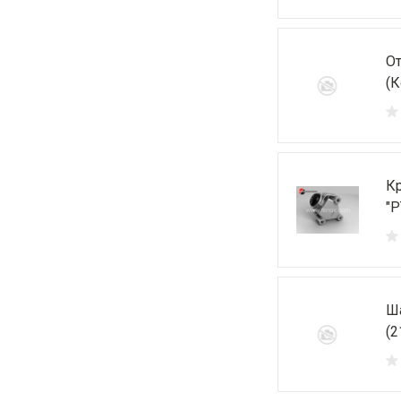
От
(К
Кр
"Р
Ша
(2