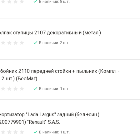
В наличии: 8 шт.
лпак ступицы 2107 декоративный (метал.)
В наличии: 2 шт.
бойник 2110 передней стойки + пыльник (Компл. -
 2 шт.) (БелМаг)
В наличии: 1 шт.
ортизатор "Lada Largus" задний (бел.+син.)
200779901) "Renault" S.A.S.
В наличии: 1 шт.