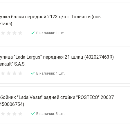
улка балки передней 2123 н/о г. Тольятти (ось,
талл)
В наличии: 1 шт.
упица "Lada Largus" передняя 21 шлиц (402027463R)
enault" S.A.S.
В наличии: 1 шт.
бойник "Lada Vesta" задней стойки "ROSTECO" 20637
450006754)
В наличии: 3 шт.