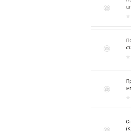
шт
П
ст
П
мм
Ст
(К