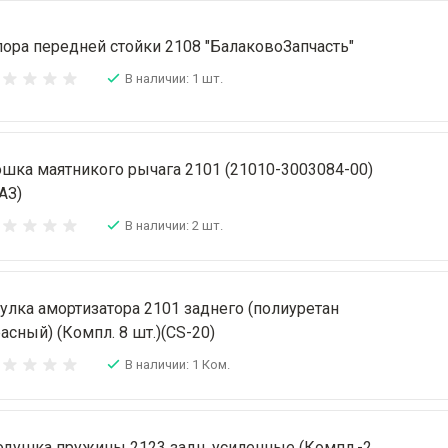
ора передней стойки 2108 "БалаковоЗапчасть"
В наличии: 1 шт.
шка маятникого рычага 2101 (21010-3003084-00)
АЗ)
В наличии: 2 шт.
улка амортизатора 2101 заднего (полиуретан
асный) (Компл. 8 шт.)(CS-20)
В наличии: 1 Ком.
душка пружины 2123 задн. усиленные (Компл.-2