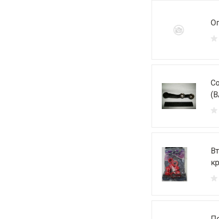
Оп
Со
(В
Вт
кр
По