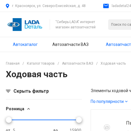
г. Красноярск, ул. Северо-Енисейская, д. 48
ladadetal2
"Сибирь-LADA" интернет
магазин автозапчастей
Автокаталог
Автозапчасти ВАЗ
Автозапчаст
Главная
/
Каталог товаров
/
Автозапчасти ВАЗ
/
Ходовая часть
Ходовая часть
Скрыть фильтр
Элементы ходовой ча
По популярности
Розница
П
от
до