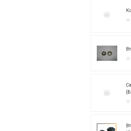
Ко
Вт
Са
(Б
Вт