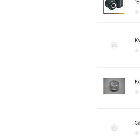
"Б
К
Ко
Са