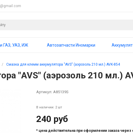
4@gmail.com
и ГАЗ, УАЗ, ИЖ
Автозапчасти Иномарки
Аккумуля
/
Смазка для клемм аккумулятора "AVS" (аэрозоль 210 мл.) AVK-854
ра "AVS" (аэрозоль 210 мл.) A
Артикул:
A85139S
В наличии: 2 шт
240 руб
* цена действительна при оформлении заказа через 