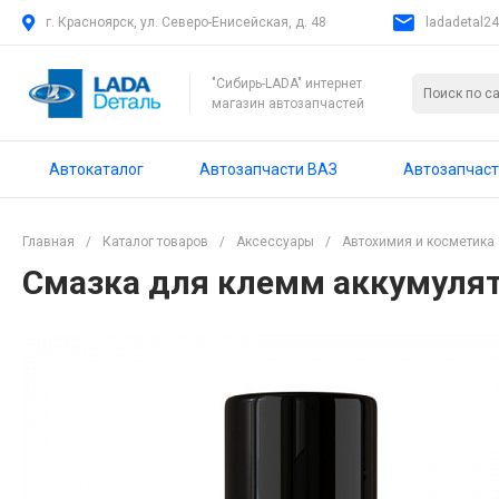
г. Красноярск, ул. Северо-Енисейская, д. 48
ladadetal2
"Сибирь-LADA" интернет
магазин автозапчастей
Автокаталог
Автозапчасти ВАЗ
Автозапчаст
Главная
/
Каталог товаров
/
Аксессуары
/
Автохимия и косметика
Смазка для клемм аккумулято